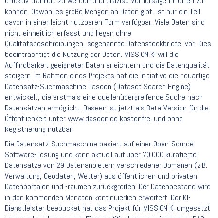
effektiv trainiert zu werden und präzise Vorhersagen treffen zu
können. Obwohl es große Mengen an Daten gibt, ist nur ein Teil
davon in einer leicht nutzbaren Form verfügbar. Viele Daten sind
nicht einheitlich erfasst und liegen ohne
Qualitätsbeschreibungen, sogenannte Datensteckbriefe, vor. Dies
beeinträchtigt die Nutzung der Daten. MISSION KI will die
Auffindbarkeit geeigneter Daten erleichtern und die Datenqualität
steigern. Im Rahmen eines Projekts hat die Initiative die neuartige
Datensatz-Suchmaschine Daseen (Dataset Search Engine)
entwickelt, die erstmals eine quellenübergreifende Suche nach
Datensätzen ermöglicht. Daseen ist jetzt als Beta-Version für die
Öffentlichkeit unter
www.daseen.de
kostenfrei und ohne
Registrierung nutzbar.
Die Datensatz-Suchmaschine basiert auf einer Open-Source
Software-Lösung und kann aktuell auf über 70.000 kuratierte
Datensätze von 29 Datenanbietern verschiedener Domänen (z.B.
Verwaltung, Geodaten, Wetter) aus öffentlichen und privaten
Datenportalen und -räumen zurückgreifen. Der Datenbestand wird
in den kommenden Monaten kontinuierlich erweitert. Der KI-
Dienstleister beebucket hat das Projekt für MISSION KI umgesetzt