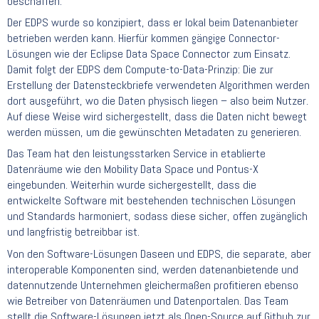
beschaffen.
Der EDPS wurde so konzipiert, dass er lokal beim Datenanbieter
betrieben werden kann. Hierfür kommen gängige Connector-
Lösungen wie der Eclipse Data Space Connector zum Einsatz.
Damit folgt der EDPS dem Compute-to-Data-Prinzip: Die zur
Erstellung der Datensteckbriefe verwendeten Algorithmen werden
dort ausgeführt, wo die Daten physisch liegen – also beim Nutzer.
Auf diese Weise wird sichergestellt, dass die Daten nicht bewegt
werden müssen, um die gewünschten Metadaten zu generieren.
Das Team hat den leistungsstarken Service in etablierte
Datenräume wie den Mobility Data Space und Pontus-X
eingebunden. Weiterhin wurde sichergestellt, dass die
entwickelte Software mit bestehenden technischen Lösungen
und Standards harmoniert, sodass diese sicher, offen zugänglich
und langfristig betreibbar ist.
Von den Software-Lösungen Daseen und EDPS, die separate, aber
interoperable Komponenten sind, werden datenanbietende und
datennutzende Unternehmen gleichermaßen profitieren ebenso
wie Betreiber von Datenräumen und Datenportalen. Das Team
stellt die Software-Lösungen jetzt als Open-Source auf Github zur