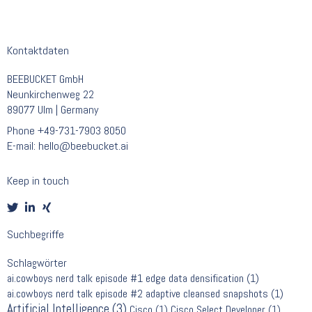
Kontaktdaten
BEEBUCKET GmbH
Neunkirchenweg 22
89077 Ulm | Germany
Phone
+49-731-7903 8050
E-mail:
hello@beebucket.ai
Keep in touch
Suchbegriffe
Schlagwörter
ai.cowboys nerd talk episode #1 edge data densification
(1)
ai.cowboys nerd talk episode #2 adaptive cleansed snapshots
(1)
Artificial Intelligence
(3)
Cisco
(1)
Cisco Select Developer
(1)